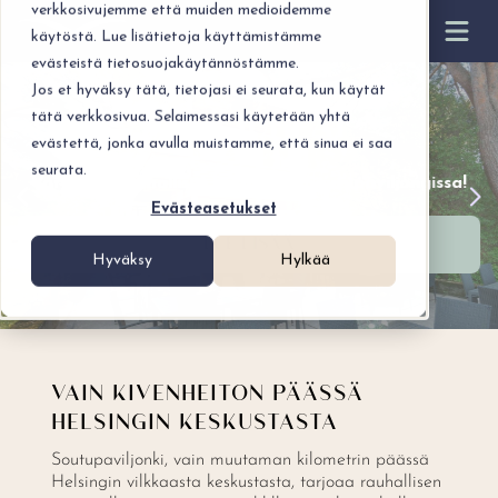
verkkosivujemme että muiden medioidemme
käytöstä. Lue lisätietoja käyttämistämme
evästeistä tietosuojakäytännöstämme.
Jos et hyväksy tätä, tietojasi ei seurata, kun käytät
tätä verkkosivua. Selaimessasi käytetään yhtä
KESÄJUHLAT
evästettä, jonka avulla muistamme, että sinua ei saa
seurata.
Varaa tunnelmalliset kesäjuhlat Soutupaviljongissa!
Evästeasetukset
LUE LISÄÄ
Hyväksy
Hylkää
VAIN KIVENHEITON PÄÄSSÄ
HELSINGIN KESKUSTASTA
Soutupaviljonki, vain muutaman kilometrin päässä
Helsingin vilkkaasta keskustasta, tarjoaa rauhallisen