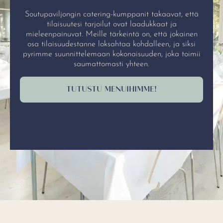
Soutupaviljongin catering-kumppanit takaavat, että
tilaisuutesi tarjoilut ovat laadukkaat ja
mieleenpainuvat. Meille tärkeintä on, että jokainen
osa tilaisuudestanne loksahtaa kohdalleen, ja siksi
pyrimme suunnittelemaan kokonaisuuden, joka toimii
saumattomasti yhteen.
TUTUSTU MENUIHIMME!