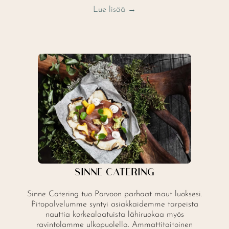
Lue lisää →
SINNE CATERING
Sinne Catering tuo Porvoon parhaat maut luoksesi.
Pitopalvelumme syntyi asiakkaidemme tarpeista
nauttia korkealaatuista lähiruokaa myös
ravintolamme ulkopuolella. Ammattitaitoinen