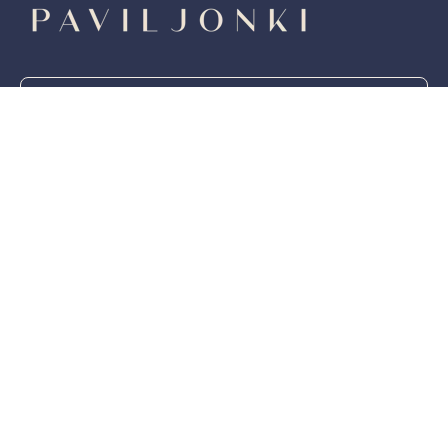
SIVUKARTTA
YHTEYSTIEDOT
Copyright © 2026 Soutupaviljonki
Tietosuojaseloste |
Evästeet
Muuta evästeasetuksia
Tilaa uutiskirjeemme