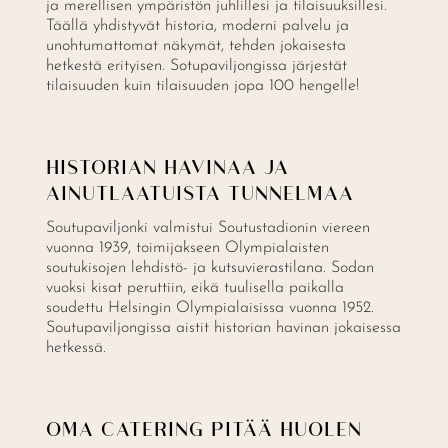
ja merellisen ympäristön juhlillesi ja tilaisuuksillesi.
Täällä yhdistyvät historia, moderni palvelu ja
unohtumattomat näkymät, tehden jokaisesta
hetkestä erityisen. Sotupaviljongissa järjestät
tilaisuuden kuin tilaisuuden jopa 100 hengelle!
HISTORIAN HAVINAA JA
AINUTLAATUISTA TUNNELMAA
Soutupaviljonki valmistui Soutustadionin viereen
vuonna 1939, toimijakseen Olympialaisten
soutukisojen lehdistö- ja kutsuvierastilana. Sodan
vuoksi kisat peruttiin, eikä tuulisella paikalla
soudettu Helsingin Olympialaisissa vuonna 1952.
Soutupaviljongissa aistit historian havinan jokaisessa
hetkessä.
OMA CATERING PITÄÄ HUOLEN