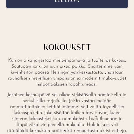
LUE LISÄÄ
KOKOUKSET
Kun on aika järjestää mieleenpainuva ja tuottelias kokous,
Soutupaviljonki on juuri oikea paikka. Sijaitsemme vain
kivenheiton päässä Helsingin ydinkeskustasta, yhdistäen
rauhallisen merellisen ympäristön ja modernit mukavuudet
helpottaakseen tapahtumaasi.
Jokainen kokouspäivä voi alkaa virkistävällä aamiaisella ja
herkullisilla tarjoiluilla, joista vastaa meidän
ammattitaitoinen keittiötiimimme. Voit valita täydellisen
kokouspaketin, joka sisältää kaiken tarvittavan, kuten
kiinteän kokoustekniikan, aamukahvin, buffetlounaan ja
iltapäiväkahvin pienellä makealla. Halutessasi voit
räätälöidä kokouksen päätteeksi rentouttavia aktiviteetteja,