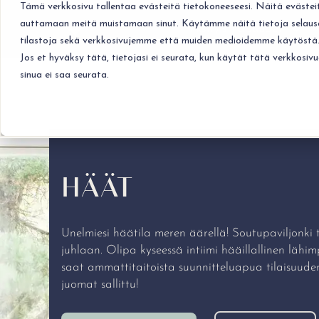
Tämä verkkosivu tallentaa evästeitä tietokoneeseesi. Näitä eväste
auttamaan meitä muistamaan sinut. Käytämme näitä tietoja selausel
Yksityistilaisuudet
Y
Show
tilastoja sekä verkkosivujemme että muiden medioidemme käytöstä
Jos et hyväksy tätä, tietojasi ei seurata, kun käytät tätä verkkosi
sinua ei saa seurata.
HÄÄT
Unelmiesi häätila meren äärellä! Soutupaviljon
juhlaan. Olipa kyseessä intiimi hääillallinen lähi
saat ammattitaitoista suunnitteluapua tilaisuude
juomat sallittu!