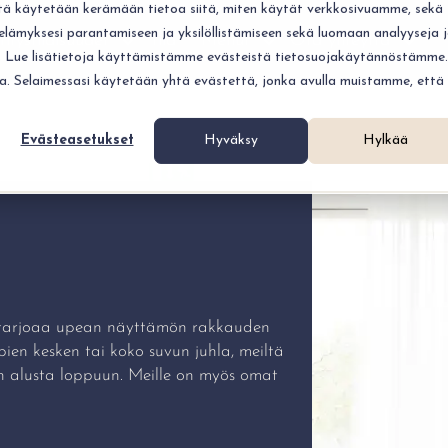
itä käytetään kerämään tietoa siitä, miten käytät verkkosivuamme, sekä
ämyksesi parantamiseen ja yksilöllistämiseen sekä luomaan analyyseja 
ritystilaisuudet
Tila
Menut
Ota yhteyttä
 submenu for Yksityistilaisuudet
Show submenu for Yritystilaisuudet
Show submenu for Menu
Show 
. Lue lisätietoja käyttämistämme evästeistä tietosuojakäytännöstämme.
vua. Selaimessasi käytetään yhtä evästettä, jonka avulla muistamme, että
Evästeasetukset
Hyväksy
Hylkää
ki tarjoaa upean näyttämön rakkauden
mpien kesken tai koko suvun juhla, meiltä
n alusta loppuun. Meille on myös omat