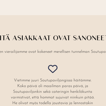
ITÄ ASIAKKAAT OVAT SANONEE
en vierailijamme ovat kokeneet merellisen tunnelman Soutupav
Vietimme juuri Soutupaviljongissa häitämme.
Koko päivä oli maailman paras päivä, ja
Soutupaviljonkin sekä cateringin henkilökunta
varmistivat, että hommat sujuivat niinkuin pitää.
He olivat myös todella joustavia ja lennostakin