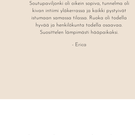
Soutupaviljonki oli oikein sopiva, tunnelma oli
kivan intiimi yläkerrassa ja kaikki pystyivät
istumaan samassa tilassa. Ruoka oli todella
hyvää ja henkilökunta todella osaavaa.
Suosittelen lämpimästi hääpaikaksi.
- Erica