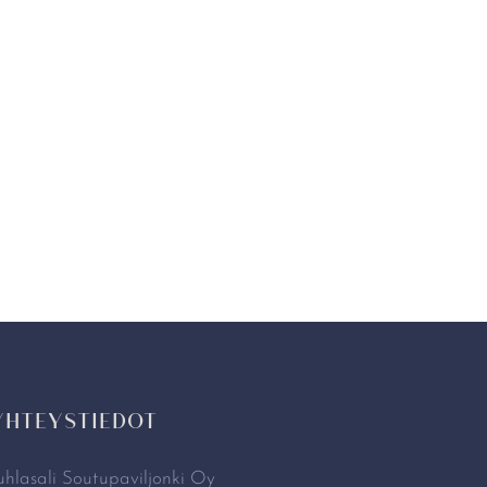
YHTEYSTIEDOT
uhlasali Soutupaviljonki Oy