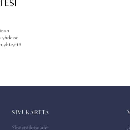
TESI
sinua
 yhdessä
ta yhteyttä
SIVUKARTTA
Yksityistilaisuudet
J