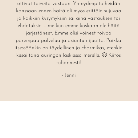
ottivat toiveita vastaan. Yhteydenpito heidän
kanssaan ennen häitä oli myös erittäin sujuvaa
ja kaikkiin kysymyksiin sai aina vastauksen tai
ehdotuksia – me kun emme koskaan ole häitä
järjestäneet. Emme olisi voineet toivoa
parempaa palvelua ja asiantuntijuutta. Paikka
itsessäänkin on täydellinen ja charmikas, etenkin
kesäiltana auringon laskiessa merelle. 🙂 Kiitos
tuhannesti!
- Jenni