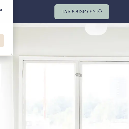
ja
TARJOUSPYYNTÖ
t
submenu for Ota yhteyttä