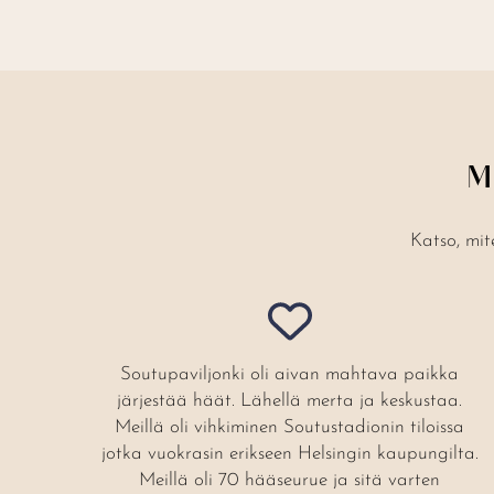
M
Katso, mit
Soutupaviljonki oli aivan mahtava paikka
järjestää häät. Lähellä merta ja keskustaa.
Meillä oli vihkiminen Soutustadionin tiloissa
jotka vuokrasin erikseen Helsingin kaupungilta.
Meillä oli 70 hääseurue ja sitä varten