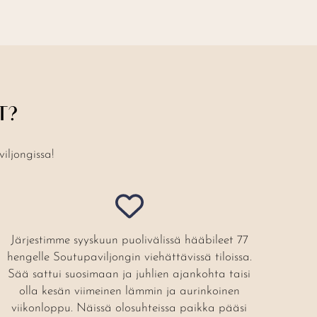
T?
iljongissa!
Järjestimme syyskuun puolivälissä hääbileet 77
hengelle Soutupaviljongin viehättävissä tiloissa.
Sää sattui suosimaan ja juhlien ajankohta taisi
olla kesän viimeinen lämmin ja aurinkoinen
viikonloppu. Näissä olosuhteissa paikka pääsi