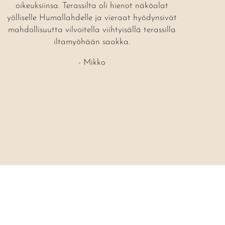
oikeuksiinsa. Terassilta oli hienot näköalat
yölliselle Humallahdelle ja vieraat hyödynsivät
mahdollisuutta vilvoitella viihtyisällä terassilla
iltamyöhään saakka.
- Mikko