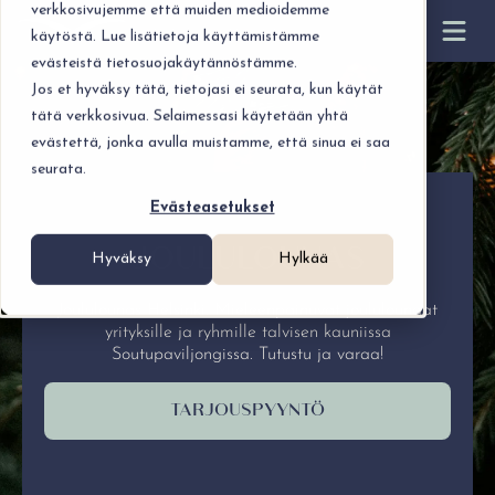
verkkosivujemme että muiden medioidemme
käytöstä. Lue lisätietoja käyttämistämme
evästeistä tietosuojakäytännöstämme.
Jos et hyväksy tätä, tietojasi ei seurata, kun käytät
tätä verkkosivua. Selaimessasi käytetään yhtä
evästettä, jonka avulla muistamme, että sinua ei saa
seurata.
Evästeasetukset
JOULULOUNAS
Hyväksy
Hylkää
Joululounas Helsinki. Mieleenpainuvat joululounaat
yrityksille ja ryhmille talvisen kauniissa
Soutupaviljongissa. Tutustu ja varaa!
TARJOUSPYYNTÖ