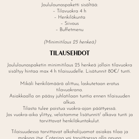
Joululounaspaketti sisältää:
– Tilavuokra 4 h
– Henkilökunta
– Siivous
– Buffetmenu
(Minimitilaus 25 henkeä)
TILAUSEHDOT
Joululounaspaketin minimitilaus 25 henkeä jolloin tilavuokra
sisältyy hintaa max 4 h tilaisuudelle. Lisätunnit 80€/ tunti.
Mikäli henkilömäärä alittuu, laskutetaan erotus
tilavuokrana.
Asiakkaalla on pääsy juhlatilaan tuntia ennen tilaisuuden
alkua.
Tilasta tulee poistua vuokra-ajan päättyessä.
Jos vuokra-aika ylittyy, veloitamme lisätunnit/ alkava tunti ja
tarvittavat henkilökuntakulut.
Tilaisuudessa tarvittavat alkoholijuomat asiakas tilaa ja
maksaa itse. Catering voi tarvittaessa olla apuna