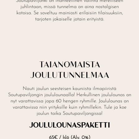
Soutupaviljonki on ihanteellinen valinta merelliseen
juhlintaan, missä tunnelma on aina nostalgisen
kotoisa. Se soveltuu mainiosti erilaisiin tilaisuuksiin,
tarjoten jokaiselle jotain erityistä.
TAIANOMAISTA
JOULUTUNNELMAA
Nauti joulun seesteisen kauniista ilmapiiristä
Soutupaviljongin joululounaalla! Herkullinen joululounas on
nyt varattavissa jopa 60 hengen ryhmille. Joululounas on
varattavissa niin yrityksille kuin ryhmillekin. Tule ja koe
joulun taika Soutupaviljongissa!
JOULULOUNASPAKETTI
65€ / hlö (Alv. 0%)