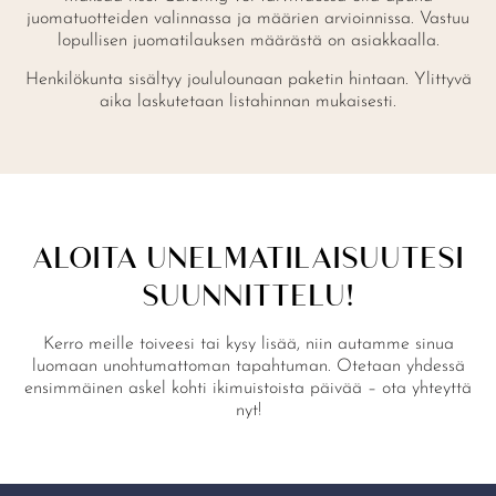
juomatuotteiden valinnassa ja määrien arvioinnissa. Vastuu
lopullisen juomatilauksen määrästä on asiakkaalla.
Henkilökunta sisältyy joululounaan paketin hintaan. Ylittyvä
aika laskutetaan listahinnan mukaisesti.
ALOITA UNELMATILAISUUTESI
SUUNNITTELU!
Kerro meille toiveesi tai kysy lisää, niin autamme sinua
luomaan unohtumattoman tapahtuman. Otetaan yhdessä
ensimmäinen askel kohti ikimuistoista päivää – ota yhteyttä
nyt!